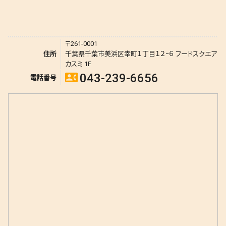
〒261-0001
住所
千葉県千葉市美浜区幸町１丁目１２−６ フードスクエア
カスミ 1F
043-239-6656
contact_phone
電話番号