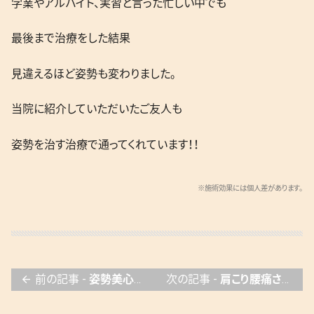
学業やアルバイト、実習と言った忙しい中でも
最後まで治療をした結果
見違えるほど姿勢も変わりました。
当院に紹介していただいたご友人も
姿勢を治す治療で通ってくれています！！
※施術効果には個人差があります。
前の記事 -
姿勢美心へ！！
次の記事 -
肩こり腰痛さようなら🍊
arrow_back