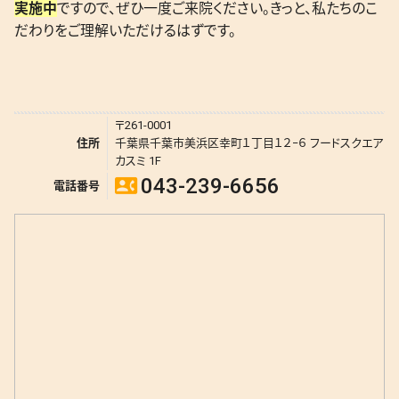
実施中
ですので、ぜひ一度ご来院ください。きっと、私たちのこ
だわりをご理解いただけるはずです。
〒261-0001
住所
千葉県千葉市美浜区幸町１丁目１２−６ フードスクエア
カスミ 1F
043-239-6656
contact_phone
電話番号