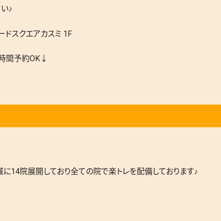
い♪
ドスクエアカスミ 1F
4時間予約OK↓
に14院展開しており全ての院で楽トレを配備しております♪