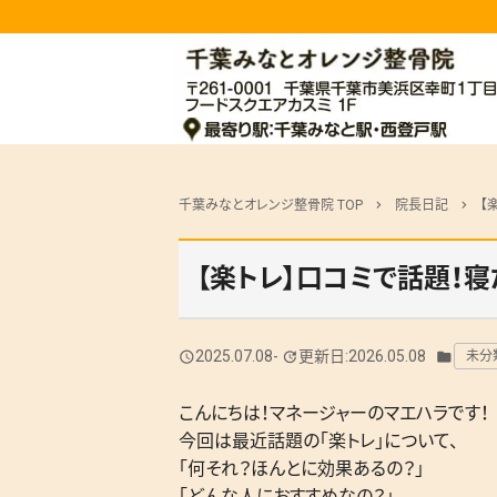
千葉みなとオレンジ整骨院 TOP
院長日記
【
chevron_right
chevron_right
【楽トレ】口コミで話題！
2025.07.08
-
更新日:2026.05.08
未分
query_builder
update
folder
こんにちは！マネージャーのマエハラです！
今回は最近話題の「楽トレ」について、
「何それ？ほんとに効果あるの？」
「どんな人におすすめなの？」