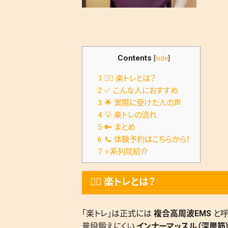
Contents
[
hide
]
1
🏋️‍♀️ 楽トレとは？
2
✅ こんな人におすすめ
3
🌟 実際に受けた人の声
4
💡 楽トレの流れ
5
🔑 まとめ
6
📞 体験予約はこちらから！
7
⭐️系列院紹介
🏋️‍♀️ 楽トレとは？
「楽トレ」は正式には
複合高周波EMS
と呼
普段鍛えにくい
インナーマッスル（深層筋